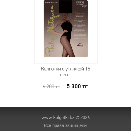
Колготки с утяжкой 15
den...
5 300
тг
6 200
тг
www.kolgotki.kz
© 2026
Все права защищены