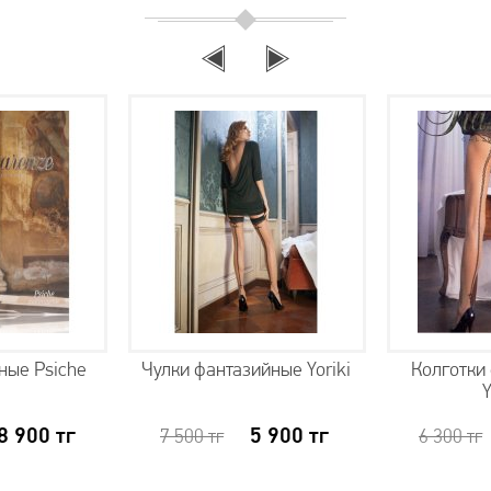
ные Psiche
Чулки фантазийные Yoriki
Колготки
Y
8 900
тг
5 900
тг
7 500
тг
6 300
тг