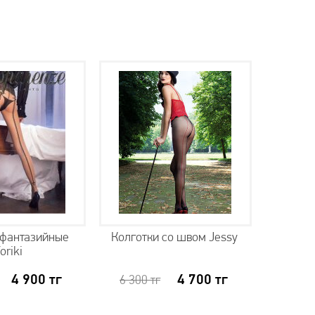
 фантазийные
Колготки со швом Jessy
Колго
oriki
4 900
тг
4 700
тг
6 300
тг
4 70