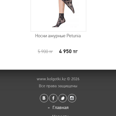
Носки ажурные Petunia
4 950
тг
5 900
тг
www.kolgotki.kz
© 2026
Все права защищены
Главная