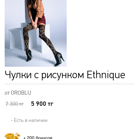
Чулки с рисунком Ethnique
от OROBLU
5 900
тг
7 300
тг
- Есть в наличии
+
200