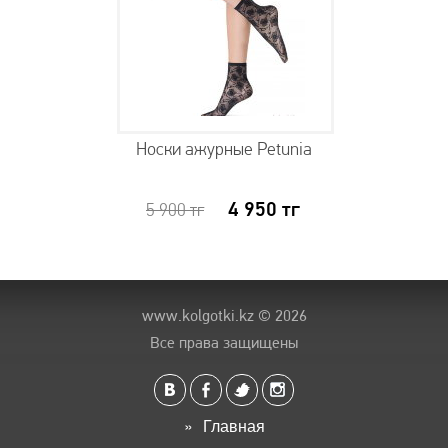
Носки ажурные Petunia
4 950
тг
5 900
тг
www.kolgotki.kz
© 2026
Все права защищены
Главная