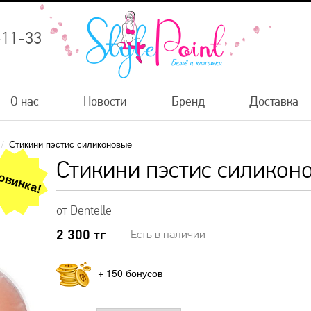
-11-33
О нас
Новости
Бренд
Доставка
/
Стикини пэстис силиконовые
Стикини пэстис силикон
овинка!
от Dentelle
2 300
тг
- Есть в наличии
+
150