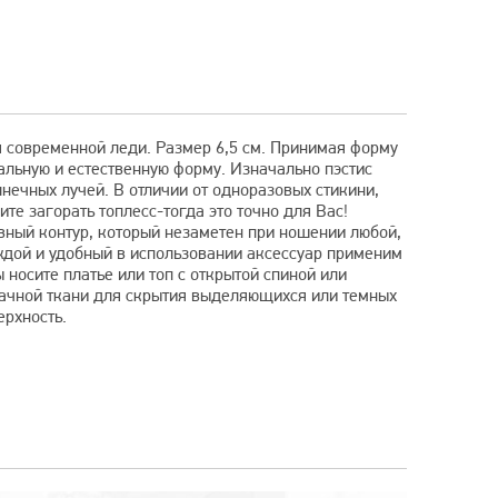
 современной леди. Размер 6,5 см. Принимая форму
ральную и естественную форму. Изначально пэстис
нечных лучей. В отличии от одноразовых стикини,
те загорать топлесс-тогда это точно для Вас!
вный контур, который незаметен при ношении любой,
дой и удобный в использовании аксессуар применим
 носите платье или топ с открытой спиной или
рачной ткани для скрытия выделяющихся или темных
ерхность.