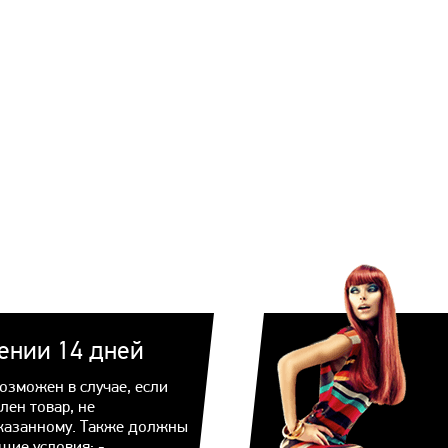
чении 14 дней
озможен в случае, если
лен товар, не
казанному. Также должны
щие условия: -