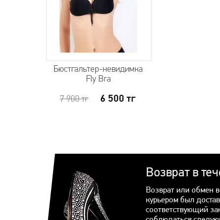
Бюстгальтер-невидимка
Fly Bra
6 500
тг
7 900
тг
Возврат в те
Возврат или обмен в
курьером был достав
соответствующий за
соблюдаться следую