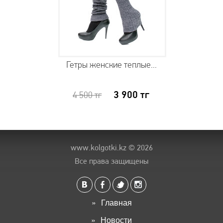
Гетры женские теплые...
3 900
тг
4 500
тг
www.kolgotki.kz
© 2026
Все права защищены
Главная
Новости