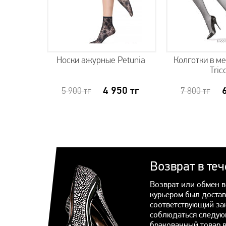
rint set
Носки ажурные Petunia
Колготки в м
Tric
4 950
тг
5 900
тг
7 800
тг
ии
Возврат в те
Возврат или обмен в
курьером был достав
соответствующий за
соблюдаться следую
бракованный товар 