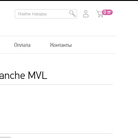
0
тг
Оплата
Контакты
lanche MVL