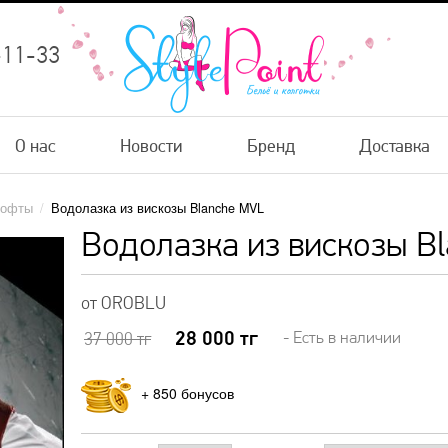
-11-33
О нас
Новости
Бренд
Доставка
кофты
/
Водолазка из вискозы Blanche MVL
Водолазка из вискозы B
от OROBLU
28 000
тг
- Есть в наличии
37 000
тг
+
850