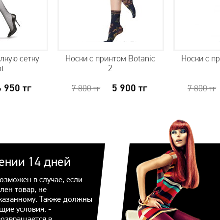
елкую сетку
Носки с принтом Botanic
Носки с п
ot
2
6 950
тг
5 900
тг
7 800
тг
7 800
тг
чении 14 дней
озможен в случае, если
лен товар, не
казанному. Также должны
щие условия: -
возвращается в