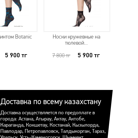
ринтом Botanic
Носки кружевные на
Носки с
тюлевой...
5 900
тг
5 900
тг
7 800
тг
Н
Доставка по всему казахстану
Доставка осуществляется по предоплате в
города: Астана, Атырау, Актау, Актобе,
Караганда, Кокшетау, Костанай, Кызылорда,
Павлодар, Петропавловск, Талдыкорган, Тараз,
Уральск, Усть-Каменогорск, Шымкент.