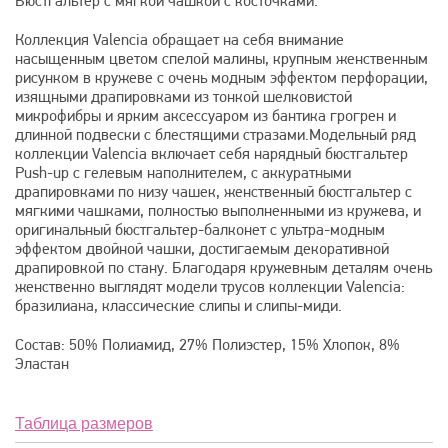
Бюстгальтер с мягкой чашкой с косточками.
Коллекция Valencia обращает на себя внимание
насыщенным цветом спелой малины, крупным женственным
рисунком в кружеве с очень модным эффектом перфорации,
изящными драпировками из тонкой шелковистой
микрофибры и ярким аксессуаром из бантика грогрен и
длинной подвески с блестящими стразами.Модельный ряд
коллекции Valencia включает себя нарядный бюстгальтер
Push-up c гелевым наполнителем, с аккуратными
драпировками по низу чашек, женственный бюстгальтер с
мягкими чашками, полностью выполненными из кружева, и
оригинальный бюстгальтер-балконет с ультра-модным
эффектом двойной чашки, достигаемым декоративной
драпировкой по стану. Благодаря кружевным деталям очень
женственно выглядят модели трусов коллекции Valencia:
бразилиана, классические слипы и слипы-миди.
Состав: 50% Полиамид, 27% Полиэстер, 15% Хлопок, 8%
Эластан
Таблица размеров