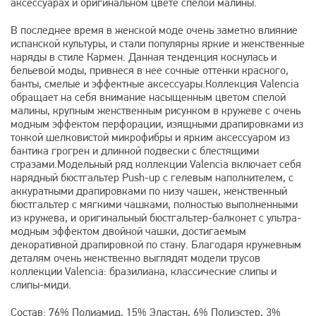
аксессуарах и оригинальном цвете спелой малины.
В последнее время в женской моде очень заметно влияние
испанской культуры, и стали популярны яркие и женственные
наряды в стиле Кармен. Данная тенденция коснулась и
бельевой моды, привнеся в нее сочные оттенки красного,
банты, смелые и эффектные аксессуары.Коллекция Valencia
обращает на себя внимание насыщенным цветом спелой
малины, крупным женственным рисунком в кружеве с очень
модным эффектом перфорации, изящными драпировками из
тонкой шелковистой микрофибры и ярким аксессуаром из
бантика грогрен и длинной подвески с блестящими
стразами.Модельный ряд коллекции Valencia включает себя
нарядный бюстгальтер Push-up c гелевым наполнителем, с
аккуратными драпировками по низу чашек, женственный
бюстгальтер с мягкими чашками, полностью выполненными
из кружева, и оригинальный бюстгальтер-балконет с ультра-
модным эффектом двойной чашки, достигаемым
декоративной драпировкой по стану. Благодаря кружевным
деталям очень женственно выглядят модели трусов
коллекции Valencia: бразилиана, классические слипы и
слипы-миди.
Состав: 76% Полиамид, 15% Эластан, 6% Полиэстер, 3%