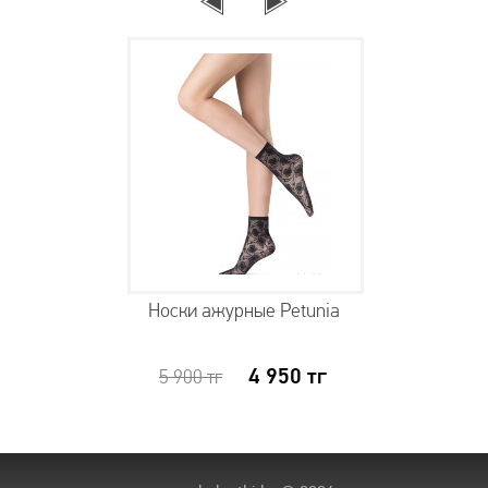
Носки ажурные Petunia
4 950
тг
5 900
тг