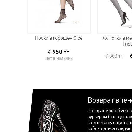
Petunia
Носки в горошек Cloe
Колготки в м
Tric
4 950
тг
950
тг
7 800
тг
Нет в наличии
Возврат в те
Возврат или обмен в
курьером был достав
соответствующий за
соблюдаться следую