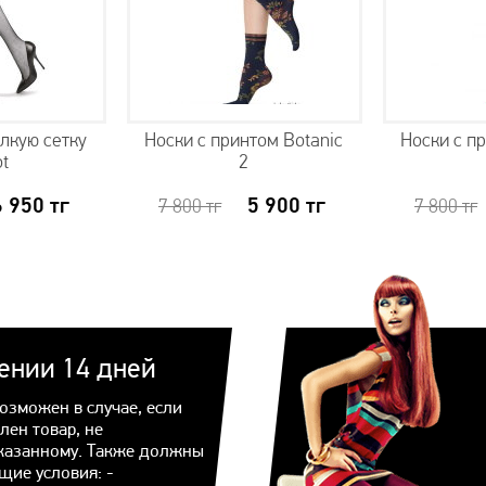
елкую сетку
Носки с принтом Botanic
Носки с п
ot
2
6 950
тг
5 900
тг
7 800
тг
7 800
тг
чении 14 дней
озможен в случае, если
лен товар, не
казанному. Также должны
щие условия: -