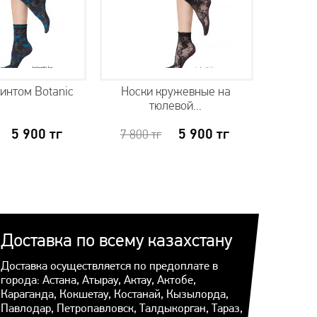
ринтом Botanic
Носки кружевные на
Носки с
тюлевой...
5 900
тг
5 900
тг
7 800
тг
Н
Доставка по всему казахстану
Доставка осуществляется по предоплате в
города: Астана, Атырау, Актау, Актобе,
Караганда, Кокшетау, Костанай, Кызылорда,
Павлодар, Петропавловск, Талдыкорган, Тараз,