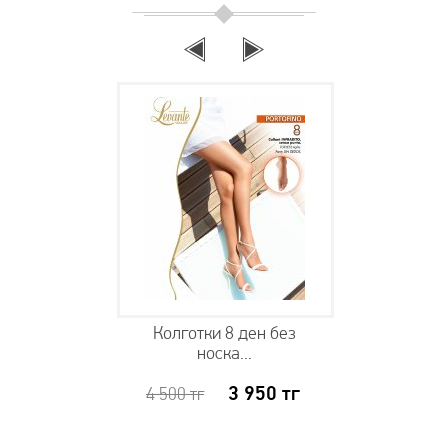
Колготки 8 ден без
носка...
3 950
тг
4 500
тг