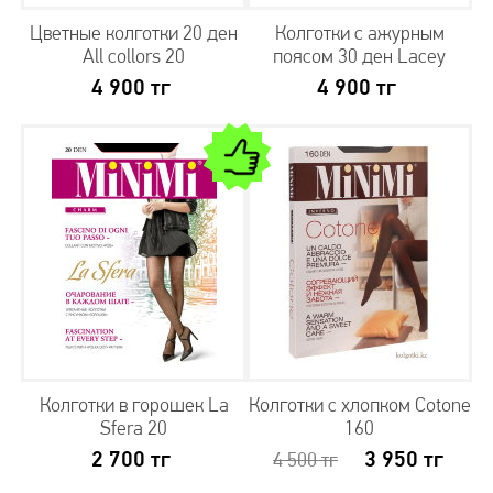
Цветные колготки 20 ден
Колготки с ажурным
All collors 20
поясом 30 ден Lacey
4 900
тг
4 900
тг
Колготки в горошек La
Колготки с хлопком Cotone
Sfera 20
160
2 700
тг
3 950
тг
4 500
тг