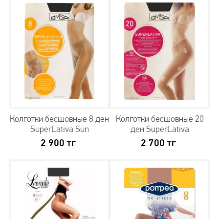
Колготки с прозрачным мыском
Колготки с отформованной пяткой
Колготки без мыска
Колготки без носка
Колготы с рисунком
Колготки с узорами
Хлопковые колготки женские
Элитные колготки
Колготки 3d
Капроновые колготки
Капроновые колготки имитация чулков
Секси колготки
Колготки бесшовные 8 ден
Колготки бесшовные 20
SuperLativa Sun
ден SuperLativa
2 900
тг
2 700
тг