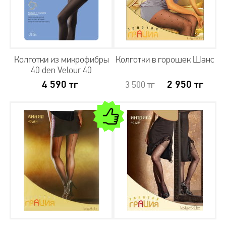
Колготки с невидимой утяжкой
Колготки с утяжкой поясом
Лечебные колготки
Колготки сетка
Колготки тюль
Теплые колготки
Колготки с шерстью
Шерстяные колготки женские
Колготки из микрофибры
Колготки в горошек Шанс
Колготки с хлопком
Колготки с микрофиброй
40 den Velour 40
Теплые колготки с рисунком
Термоколготки
4 590
тг
2 950
тг
3 500
тг
Теплые колготки для беременных
Колготки больших размеров
Колготки со швом
Колготки для беременных
Колготки с рисунком
Колготки в горошек
Колготки с имитацией чулок
Колготки с имитацией ботфорт
Колготки с цветочным рисунком
Колготки с низкой талией
Колготки без шортиков
Колготки с ажурным поясом
Колготки в клетку
Колготки с шортиками
Бесшовные колготки