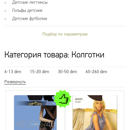
Детские леггинсы
Гольфы детские
Детские футболки
Подбор по параметрам
Категория товара: Колготки
6-13 den
15-20 den
30-50 den
60-260 den
Колготки классические
Развернуть
Колготки с заниженной талией
Утягивающие колготки
Колготки с утяжкой трусиками
Колготки с утяжкой шортиками
Колготки с утяжкой без шортиков