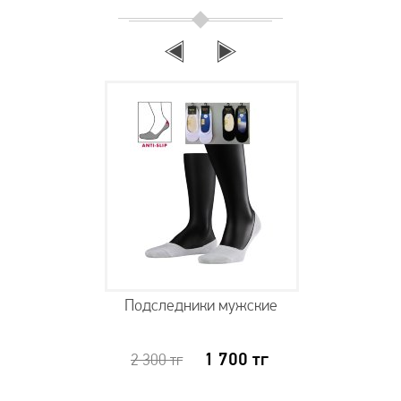
Подследники мужские
1 700
тг
2 300
тг