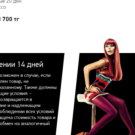
ые 20 ден
cco
3 700
тг
чении 14 дней
озможен в случае, если
лен товар, не
казанному. Также должны
щие условия: -
возвращается в
вке и надлежащем
соблюдении всех условий
ащена стоимость товара и
 обмен на аналогичный