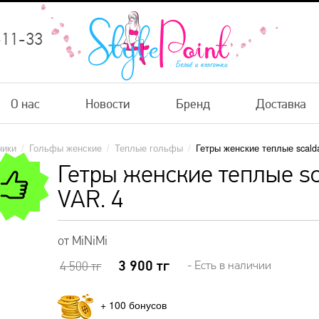
-11-33
О нас
Новости
Бренд
Доставка
ники
/
Гольфы женские
/
Теплые гольфы
/
Гетры женские теплые scal
Гетры женские теплые 
VAR. 4
от MiNiMi
3 900
тг
- Есть в наличии
4 500
тг
+
100