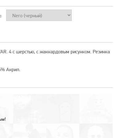
:
AR. 4 с шерстью, с жаккардовым рисунком. Резинка
5% Акрил.
ым!