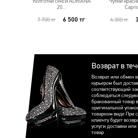
Колготки секси ADRIANA
Чулки красн
20...
Capri
6 500
тг
7 700
тг
4 300
тг
Возврат в те
Возврат или обмен в
курьером был достав
соответствующий за
соблюдаться следую
бракованный товар 
оригинальной упако
товарном виде При 
клиенту будет возвр
услуги доставки или
товар