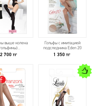
фы выше колена
Гольфы с имитацией
гольфины)...
подследника Eden 20
2 700
тг
1 350
тг