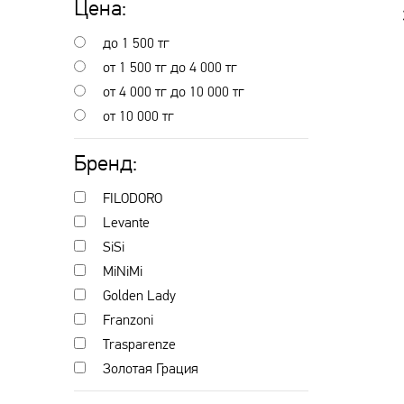
Цена:
до 1 500
тг
от 1 500
тг
до 4 000
тг
от 4 000
тг
до 10 000
тг
от 10 000
тг
Бренд:
FILODORO
Levante
SiSi
MiNiMi
Golden Lady
Franzoni
Trasparenze
Золотая Грация