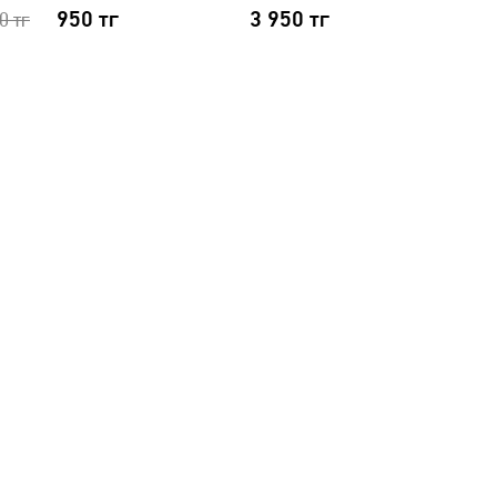
950
тг
3 950
тг
00
тг