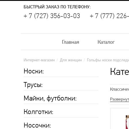
БЫСТРЫЙ ЗАКАЗ ПО ТЕЛЕФОНУ:
+ 7 (727) 356-03-03
+ 7 (777) 226
Главная
Каталог
Интернет-магазин
/
Для женщин
/
Гольфы носки подслед
Кате
Носки:
Трусы:
Классиче
Майки, футболки:
Гольфы с
Разверну
Гольфы о
Колготки:
Белые го
Носочки: