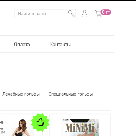
0
тг
Оплата
Контакты
Лечебные гольфы
Специальные гольфы
мисезонные
Гольфы массажные
ьфы
Вязанные гольфы
Гольфы ботфорты
гольфы
Шерстяные гольфы