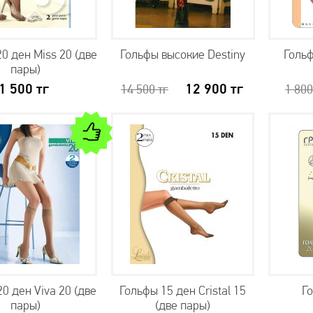
0 ден Miss 20 (две
Гольфы высокие Destiny
Гольф
пары)
1 500
тг
12 900
тг
14 500
тг
1 80
0 ден Viva 20 (две
Гольфы 15 ден Cristal 15
Г
пары)
(две пары)