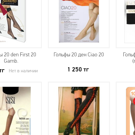
 20 den First 20
Гольфы 20 ден Ciao 20
Голь
Gamb.
(
1 250
тг
тг
Нет в наличии