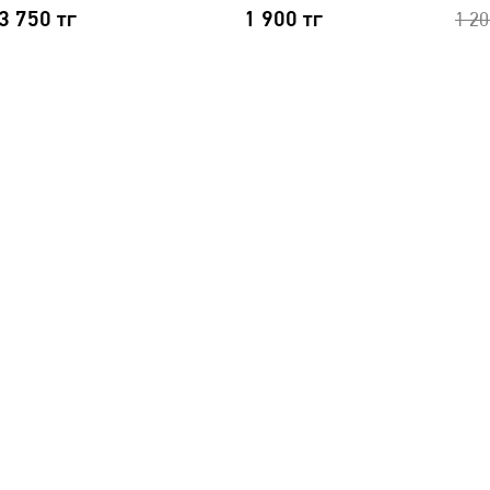
3 750
тг
1 900
тг
1 2