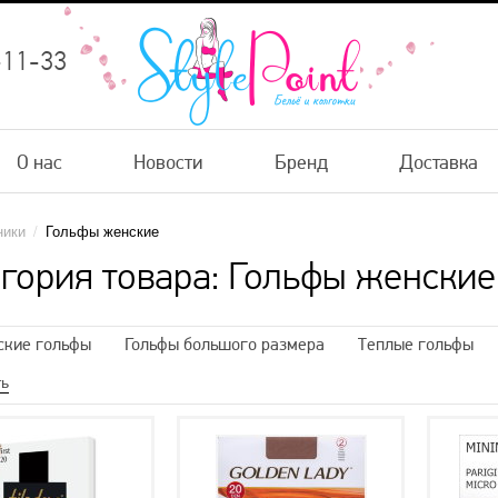
-11-33
О нас
Новости
Бренд
Доставка
ники
/
Гольфы женские
гория товара: Гольфы женские
ские гольфы
Гольфы большого размера
Теплые гольфы
 люрексом
Гольфы ажурные
Зимние гольфы
Гольфы де
ть
сенние
Гольфы сетка
Гольфы спортивные
Высокие гол
льфы
Гольфы выше колена
Длинные гольфы
Плотные 