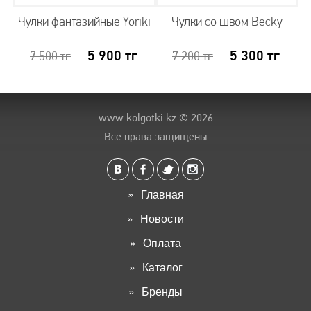
Чулки фантазийные Yoriki
Чулки со швом Becky
5 900
тг
5 300
тг
7 500
тг
7 200
тг
www.kolgotki.kz
© 2026
Все права защищены
Главная
Новости
Оплата
Каталог
Бренды