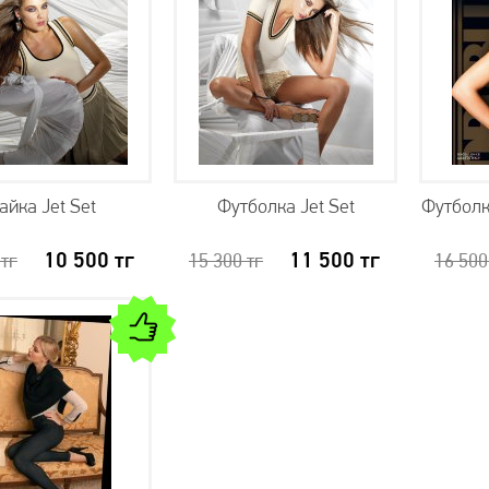
айка Jet Set
Футболка Jet Set
Футболк
10 500
тг
11 500
тг
0
тг
15 300
тг
16 50