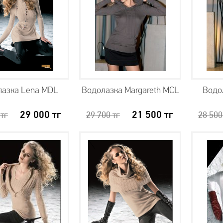
лазка Lena MDL
Водолазка Margareth MCL
Водо
29 000
тг
21 500
тг
0
тг
29 700
тг
28 50