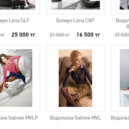
еро Lena GLF
Болеро Lena CAP
Водол
B
25 000
тг
16 500
тг
0
тг
21 500
тг
37 00
зка Satinee MVLP
Водолазка Satinee MVL
Водолаз