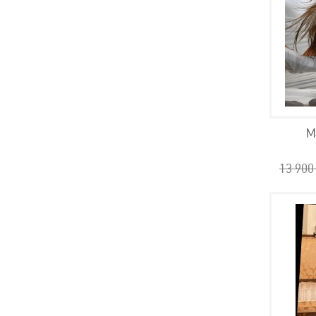
М
13 90