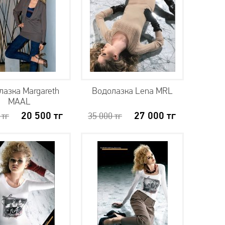
лазка Margareth
Водолазка Lena MRL
MAAL
20 500
тг
27 000
тг
0
тг
35 000
тг