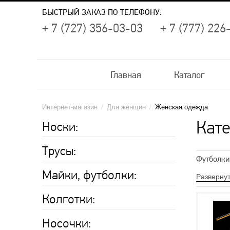
БЫСТРЫЙ ЗАКАЗ ПО ТЕЛЕФОНУ:
+ 7 (727) 356-03-03
+ 7 (777) 226
Главная
Каталог
Интернет-магазин
/
Для женщин
/
Женская одежда
Кате
Носки:
Трусы:
Футболки
Майки, футболки:
Термо-ко
Разверну
Корректи
Колготки:
Красивые
Носочки:
Топы веч