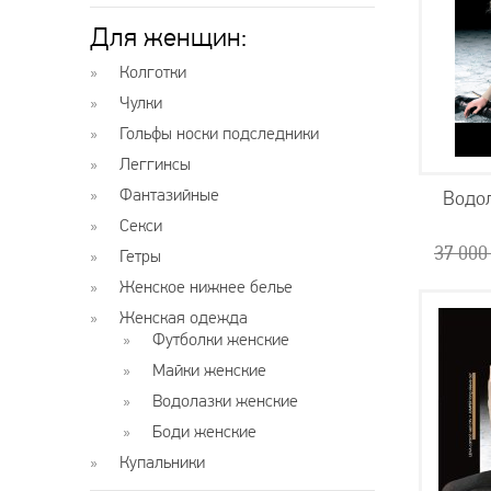
Для женщин:
Колготки
Чулки
Гольфы носки подследники
Леггинсы
Фантазийные
Водо
Секси
37 00
Гетры
Женское нижнее белье
Женская одежда
Футболки женские
Майки женские
Водолазки женские
Боди женские
Купальники