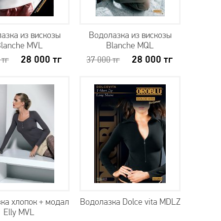
азка из вискозы
Водолазка из вискозы
lanche MVL
Blanche MQL
28 000
тг
28 000
тг
0
тг
37 000
тг
ка хлопок + модал
Водолазка Dolce vita MDLZ
Elly MVL