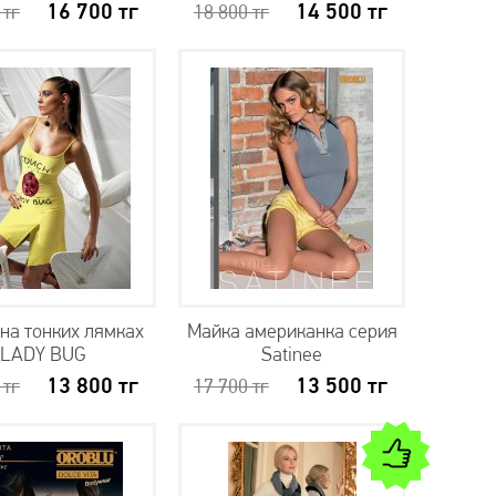
16 700
тг
14 500
тг
0
тг
18 800
тг
на тонких лямках
Майка американка серия
LADY BUG
Satinee
13 800
тг
13 500
тг
0
тг
17 700
тг