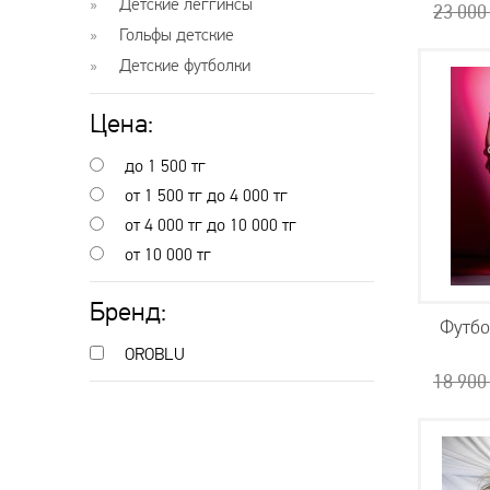
Детские леггинсы
23 00
Гольфы детские
Детские футболки
Цена:
до 1 500
тг
от 1 500
тг
до 4 000
тг
от 4 000
тг
до 10 000
тг
от 10 000
тг
Бренд:
Футбо
OROBLU
18 90