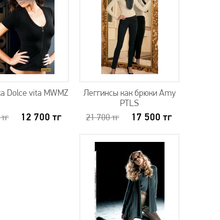
а Dolce vita MWMZ
Леггинсы как брюки Amy
PTLS
12 700
тг
17 500
тг
0
тг
21 700
тг