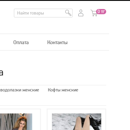
0
тг
Оплата
Контакты
а
 водолазки женские
Кофты женские
ивое боди
Спортивное боди
боди
Пеньюары
Пеньюары женские
озрачные пеньюары
Топы женские