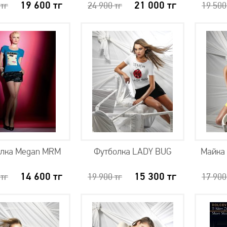
19 600
тг
21 000
тг
0
тг
24 900
тг
19 50
лка Megan MRM
Футболка LADY BUG
Майка 
14 600
тг
15 300
тг
0
тг
19 900
тг
17 90