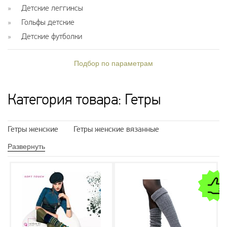
Детские леггинсы
Гольфы детские
Детские футболки
Подбор по параметрам
Категория товара: Гетры
Гетры женские
Гетры женские вязанные
Гетры женские теплые
Гетры черные
Развернуть
Вязанные гетры
Высокие гетры
Гетры зимние
Гетры на обувь
Стильные гетры
Кожаные гетры
Красные гетры
Теплые гетры
Ажурные гетры
Длинные гетры
Гетры трикотажные