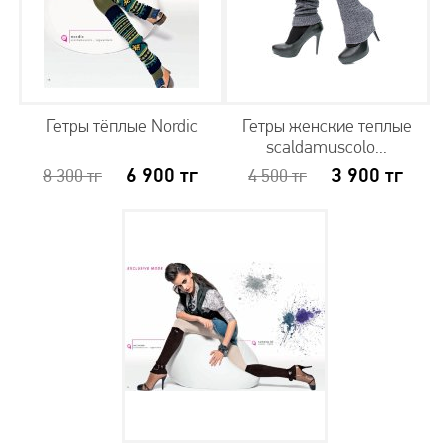
Гетры тёплые Nordic
Гетры женские теплые
scaldamuscolo...
6 900
тг
3 900
тг
8 300
тг
4 500
тг