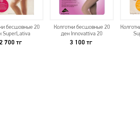
ки бесшовные 20
Колготки бесшовные 20
Колготк
н SuperLativa
ден Innovattiva 20
Su
2 700
тг
3 100
тг