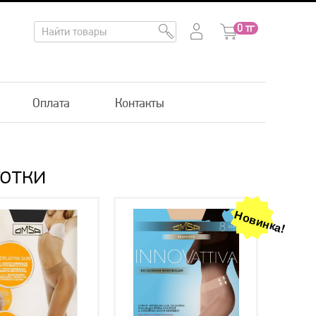
0
тг
Оплата
Контакты
готки
Новинка!