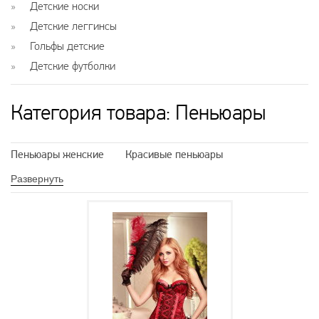
Детские носки
Детские леггинсы
Гольфы детские
Детские футболки
Категория товара: Пеньюары
Пеньюары женские
Красивые пеньюары
Пеньюар длинный
Кружевные пеньюары
Развернуть
Прозрачные пеньюары