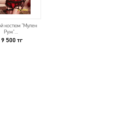
й костюм "Мулен
Руж"...
19 500
тг