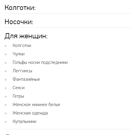
Колготки
:
Носочки
:
Для женщин
:
Колготки
Чулки
Гольфы носки подследники
Леггинсы
Фантазийные
Секси
Гетры
Женское нижнее белье
Женская одежда
Купальники