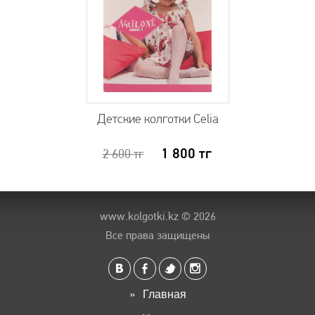
Детские колготки Celia
1 800
тг
2 600
тг
www.kolgotki.kz
© 2026
Все права защищены
Главная