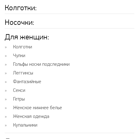
Колготки
:
Носочки
:
Для женщин
:
Колготки
Чулки
Гольфы носки подследники
Леггинсы
Фантазийные
Секси
Гетры
Женское нижнее белье
Женская одежда
Купальники