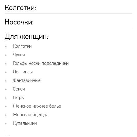
Колготки
:
Носочки
:
Для женщин
:
Колготки
Чулки
Гольфы носки подследники
Леггинсы
Фантазийные
Секси
Гетры
Женское нижнее белье
Женская одежда
Купальники